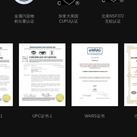
金属污染物
加拿大美国
北美NSF372
析出量认证
CUPU认证
无铅认证
1
UPC证书-1
WARS证书