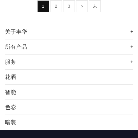
1
2
3
>
末
关于丰华
+
所有产品
+
服务
+
花洒
智能
色彩
暗装