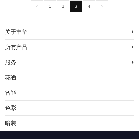
<
1
2
3
4
>
关于丰华
+
所有产品
+
服务
+
花洒
智能
色彩
暗装